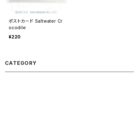
ポストカード Saltwater Cr
ocodile
¥220
CATEGORY
作家・メーカー
雨宮ひかる
商品ジャンル
キーワードから探す
青衣
バッジ
© こだわりマルシェ Online Store
シール／ステッカー