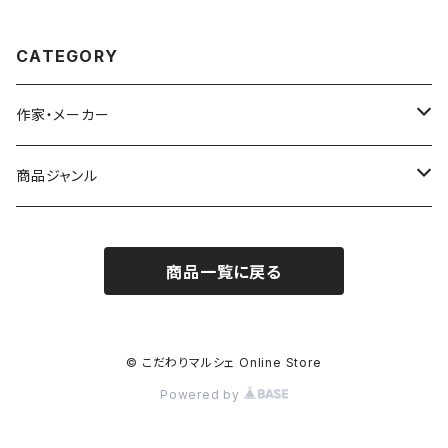
CATEGORY
作家・メーカー
雨宮ひかる
商品ジャンル
青衣
バッジ
商品一覧に戻る
シール／ステッカー
ポストカード
© こだわりマルシェ Online Store
Powered by
カレンダー