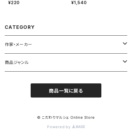
¥220
¥1,540
CATEGORY
作家・メーカー
雨宮ひかる
商品ジャンル
青衣
バッジ
商品一覧に戻る
シール／ステッカー
ポストカード
© こだわりマルシェ Online Store
Powered by