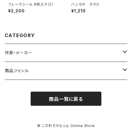
フレークシール 8枚入り（2）
ハンカチ カラス
¥2,200
¥1,210
CATEGORY
作家・メーカー
雨宮ひかる
商品ジャンル
青衣
バッジ
商品一覧に戻る
シール／ステッカー
ポストカード
© こだわりマルシェ Online Store