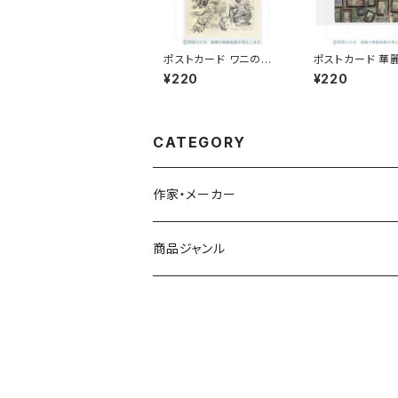
ポストカード ワニの手
ポストカード 華
足
ワニ族
¥220
¥220
CATEGORY
作家・メーカー
雨宮ひかる
商品ジャンル
青衣
バッジ
シール／ステッカー