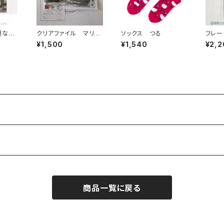
麗なる
クリアファイル マリー
ソックス つる
フレー
川のジョンストンワニ
（1）
¥1,500
¥1,540
¥2,2
商品一覧に戻る