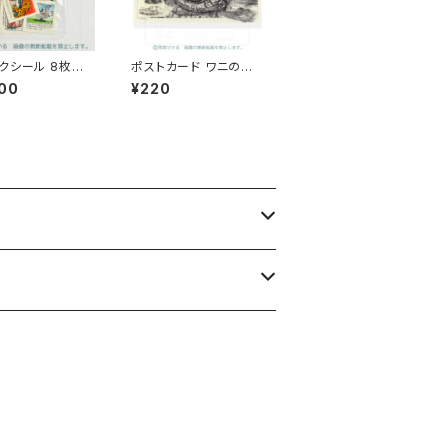
クシール 8枚入り
ポストカード ワニの目
についての主観
00
¥220