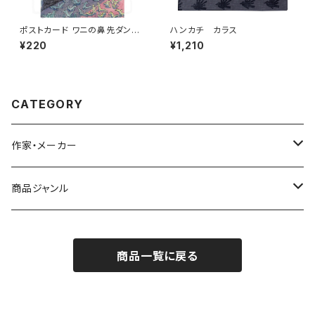
ポストカード ワニの鼻先ダンシ
ハンカチ カラス
ング
¥220
¥1,210
CATEGORY
作家・メーカー
雨宮ひかる
商品ジャンル
青衣
バッジ
商品一覧に戻る
シール／ステッカー