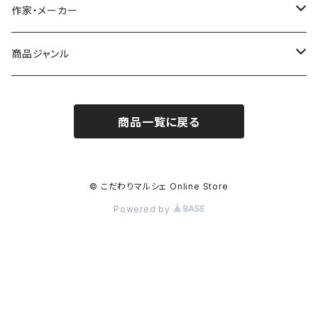
作家・メーカー
雨宮ひかる
商品ジャンル
青衣
バッジ
商品一覧に戻る
シール／ステッカー
ポストカード
© こだわりマルシェ Online Store
Powered by
カレンダー
タオル
ハンカチ