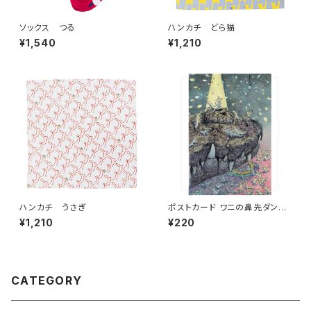
ソックス つる
ハンカチ どら猫
¥1,540
¥1,210
ハンカチ うさぎ
ポストカード ワニの鼻先ダンシ
ング
¥1,210
¥220
CATEGORY