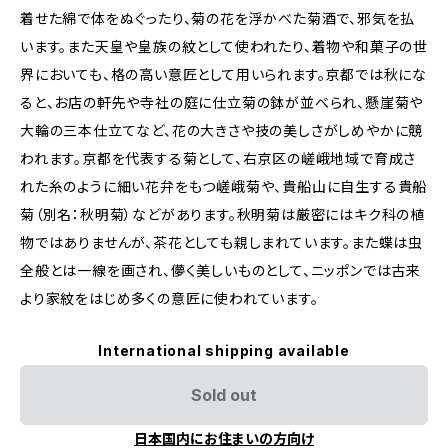
着せた綿で体をぬぐったり、菊の花を浮かべた菊酒で、邪気を払
います。また天皇や皇族の紋として使われたり、着物や和菓子の世
界においても、格の高い意匠として用いられます。京都では秋にな
ると、お店の軒先や寺社の庭に仕立菊の鉢が並べられ、懸崖菊や
大輪の三本仕立てなど、花の大きさや技の美しさがしめやかに競
われます。京都を代表する菊として、右京区の嵯峨地域で育成さ
れた糸のように細い花弁をもつ嵯峨菊や、貴船山に自生する貴船
菊（別名：秋明菊）などがあります。秋明菊は厳密にはキク科の植
物ではありませんが、茶花としても親しまれています。また蝶は虫
全般とは一線を画され、儚く美しいものとして、ニッポンでは古来
より家紋をはじめ多くの意匠に使われています。
International shipping available
Sold out
日本国内にお住まいの方向け