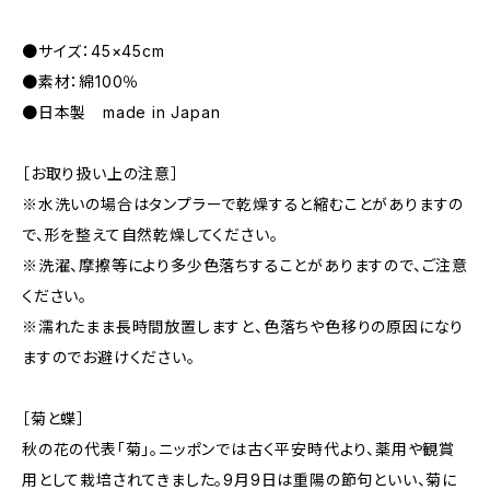
●サイズ：45×45cm
●素材：綿100％
●日本製 made in Japan
［お取り扱い上の注意］
※水洗いの場合はタンプラーで乾燥すると縮むことがありますの
で、形を整えて自然乾燥してください。
※洗濯、摩擦等により多少色落ちすることがありますので、ご注意
ください。
※濡れたまま長時間放置しますと、色落ちや色移りの原因になり
ますのでお避けください。
［菊と蝶］
秋の花の代表「菊」。ニッポンでは古く平安時代より、薬用や観賞
用として栽培されてきました。9月9日は重陽の節句といい、菊に