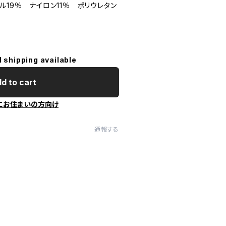
ル19％ ナイロン11％ ポリウレタン
l shipping available
d to cart
にお住まいの方向け
通報する