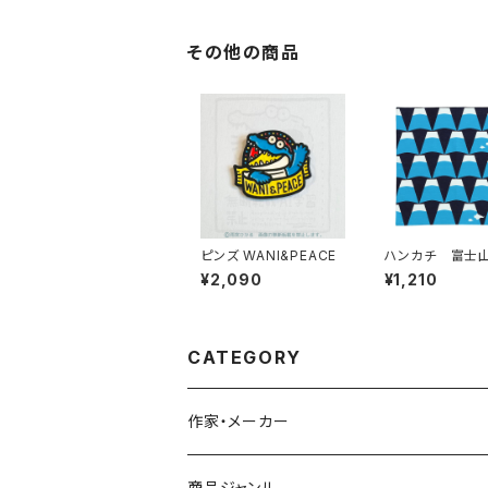
その他の商品
ピンズ WANI&PEACE
ハンカチ 富士
¥2,090
¥1,210
CATEGORY
作家・メーカー
雨宮ひかる
商品ジャンル