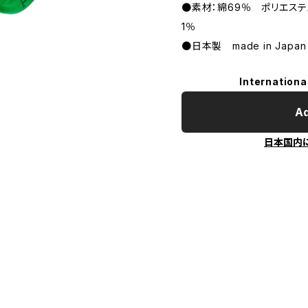
●素材：綿69％ ポリエステ
1％
●日本製 made in Japan
Internationa
Ad
日本国内