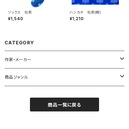
ソックス 杜若
ハンカチ 杜若(紺)
¥1,540
¥1,210
CATEGORY
作家・メーカー
雨宮ひかる
商品ジャンル
青衣
バッジ
商品一覧に戻る
シール／ステッカー