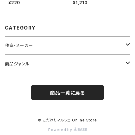
odile
¥220
¥1,210
CATEGORY
作家・メーカー
雨宮ひかる
商品ジャンル
青衣
バッジ
商品一覧に戻る
シール／ステッカー
ポストカード
© こだわりマルシェ Online Store
Powered by